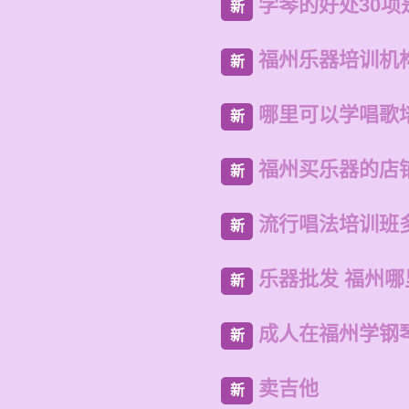
学琴的好处30项
新
福州乐器培训机
新
哪里可以学唱歌
新
福州买乐器的店
新
流行唱法培训班
新
乐器批发 福州
新
成人在福州学钢
新
卖吉他
新